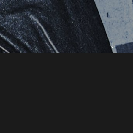
Pablo
López
Género