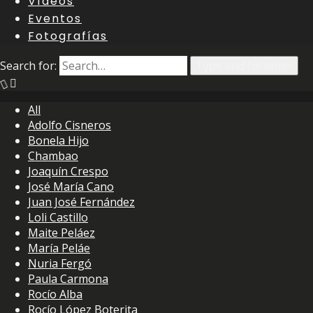
Vídeos
Eventos
Fotografías
Search for:
Type and hit enter
All
Adolfo Cisneros
Bonela Hijo
Chambao
Joaquín Crespo
José María Cano
Juan José Fernández
Loli Castillo
Maite Peláez
María Peláe
Nuria Fergó
Paula Carmona
Rocío Alba
Rocío López Boterita