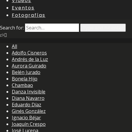
Vídeos
Eventos
Fotografías
Search for:
Type and hit enter
All
Adolfo Cisneros
Andrés de la Luz
Aurora Guirado
Belén Jurado
Bonela Hijo
Chambao
Danza Invisible
Diana Navarro
Eduardo Díaz
Ginés González
Ignacio Béjar
Joaquín Crespo
José Lucena